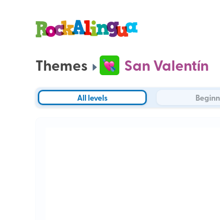
Themes
San Valentín
All levels
Beginn