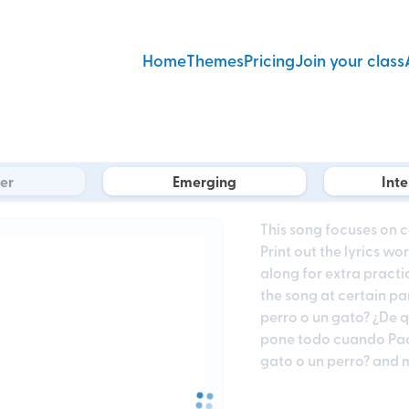
Home
Themes
Pricing
Join your class
er
Emerging
Int
This song focuses on c
Print out the lyrics w
along for extra pract
the song at certain pa
perro o un gato? ¿De q
pone todo cuando Paol
gato o un perro? and 