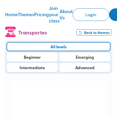
Join
About
Home
Themes
Pricing
your
Login
Us
class
Transportes
Back to
themes
All levels
Beginner
Emerging
Intermediate
Advanced