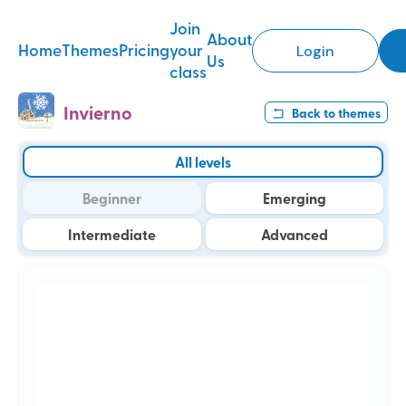
Join
About
Home
Themes
Pricing
your
Login
Us
class
Invierno
Back to
themes
All levels
Beginner
Emerging
Intermediate
Advanced